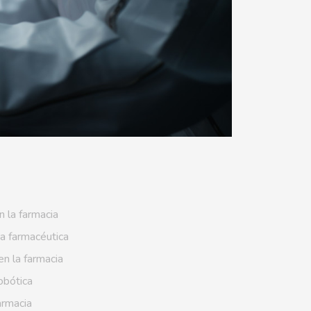
n la farmacia
ia farmacéutica
en la farmacia
obótica
farmacia