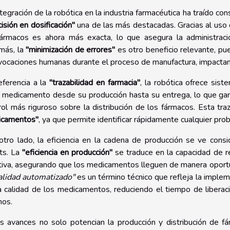
ntegración de la robótica en la industria farmacéutica ha traído con
cisión en dosificación"
una de las más destacadas. Gracias al uso 
ármacos es ahora más exacta, lo que asegura la administraci
más, la
"minimización de errores"
es otro beneficio relevante, pu
vocaciones humanas durante el proceso de manufactura, impactand
eferencia a la
"trazabilidad en farmacia"
, la robótica ofrece sis
 medicamento desde su producción hasta su entrega, lo que gara
rol más riguroso sobre la distribución de los fármacos. Esta tra
icamentos"
, ya que permite identificar rápidamente cualquier pro
otro lado, la eficiencia en la cadena de producción se ve con
ts. La
"eficiencia en producción"
se traduce en la capacidad de 
tiva, asegurando que los medicamentos lleguen de manera oport
alidad automatizado"
es un término técnico que refleja la impleme
a calidad de los medicamentos, reduciendo el tiempo de liberaci
os.
s avances no solo potencian la producción y distribución de 