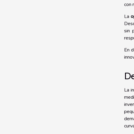
con 
La
o
Desd
sin 
resp
En d
inno
De
La i
medi
inve
pequ
dema
curv