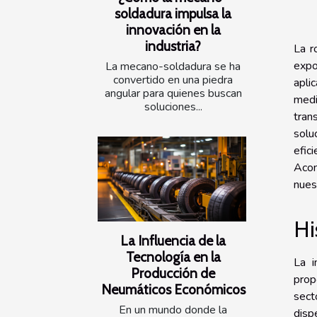
soldadura impulsa la
innovación en la
industria?
La r
expo
La mecano-soldadura se ha
convertido en una piedra
apli
angular para quienes buscan
medi
soluciones...
tran
solu
efic
Acom
nues
Hi
La Influencia de la
Tecnología en la
La i
Producción de
prop
Neumáticos Económicos
sect
En un mundo donde la
disp