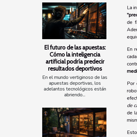
La i
"pre
de f
Ade
equi
El futuro de las apuestas:
En r
Cómo la inteligencia
cada
artificial podría predecir
cont
resultados deportivos
med
En el mundo vertiginoso de las
apuestas deportivas, los
Por 
adelantos tecnológicos están
robo
abriendo...
efec
de c
de l
mism
Esto