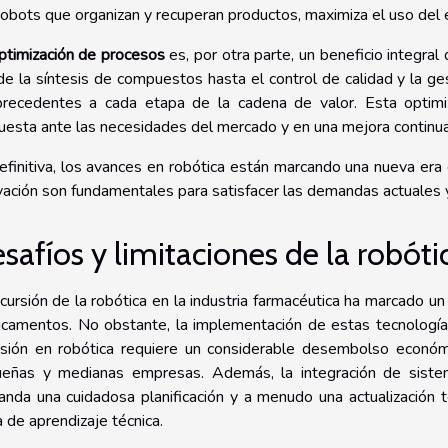
robots que organizan y recuperan productos, maximiza el uso del esp
ptimización de procesos
es, por otra parte, un beneficio integral 
e la síntesis de compuestos hasta el control de calidad y la ges
precedentes a cada etapa de la cadena de valor. Esta optim
uesta ante las necesidades del mercado y en una mejora continua
efinitiva, los avances en robótica están marcando una nueva era en
vación son fundamentales para satisfacer las demandas actuales y
safíos y limitaciones de la robóti
ncursión de la robótica en la industria farmacéutica ha marcado u
camentos. No obstante, la implementación de estas tecnologías
rsión en robótica requiere un considerable desembolso económic
eñas y medianas empresas. Además, la integración de siste
nda una cuidadosa planificación y a menudo una actualización t
a de aprendizaje técnica.