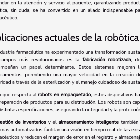
ndar en la atención y servicio al paciente, garantizando produc
tica, sin duda, se ha convertido en un aliado indispensable pa
acéutico.
licaciones actuales de la robótica
ndustria farmacéutica ha experimentado una transformación susta
campos más revolucionarios es la
fabricación robotizada
, d
mpeñan un papel determinante. Estos sistemas mejoran la 
camentos, permitiendo una mayor velocidad en la creación de
ridad a través de la esterilización y el manejo cuidadoso de susta
o que respecta al
robots en empaquetado
, estos dispositivos h
reparación de productos para su distribución. Los robots son c
distintas especificaciones, asegurando la integridad y la protecció
estión de inventarios
y el
almacenamiento inteligente
también h
emas automatizados facilitan una visión en tiempo real de las exis
acéuticos y reducen el margen de error en el registro y almacena