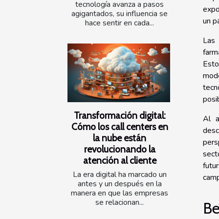
tecnología avanza a pasos
expo
agigantados, su influencia se
un p
hace sentir en cada...
Las 
farm
Esto
mode
tecn
posi
Transformación digital:
Al a
Cómo los call centers en
desc
la nube están
pers
revolucionando la
sect
atención al cliente
futu
La era digital ha marcado un
camp
antes y un después en la
manera en que las empresas
se relacionan...
Be