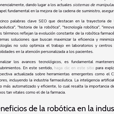
nencialmente, dando lugar a los actuales
sistemas de manipula
apel fundamental en la mejora de la cadena de suministro, aseguran
cinco palabras clave SEO que destacan en la trayectoria de l
acéutica", "historia de la robótica", "tecnología robótica", "inno
s términos reflejan la evolución constante de la robótica farmacé
rnas soluciones que buscan maximizar la eficiencia y minimiz
ologías no solo optimiza el trabajo en laboratorios y centros
bilidades en la atención personalizada a los pacientes.
nalizar los avances tecnológicos, es fundamental mantener
ubrimientos. En este sentido,
haga clic en este sitio
para explo
pectiva actualizada sobre herramientas emergentes como el Ch
ores, incluyendo la industria farmacéutica. La inteligencia artific
ro más automatizado y eficiente, lo cual resalta la importancia 
os tan vitales como el de la farmacia.
neficios de la robótica en la indu