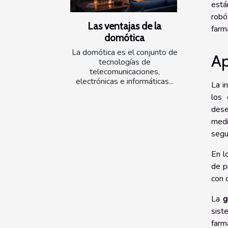
está
robó
Las ventajas de la
farm
domótica
La domótica es el conjunto de
Ap
tecnologías de
telecomunicaciones,
electrónicas e informáticas...
La i
los 
dese
medi
segu
En l
de p
con 
La
g
sist
farm